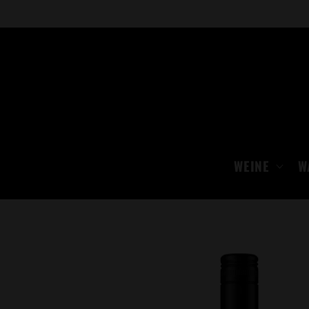
Direkt
zum
Inhalt
WEINE
W
Zu
Produktinformationen
springen