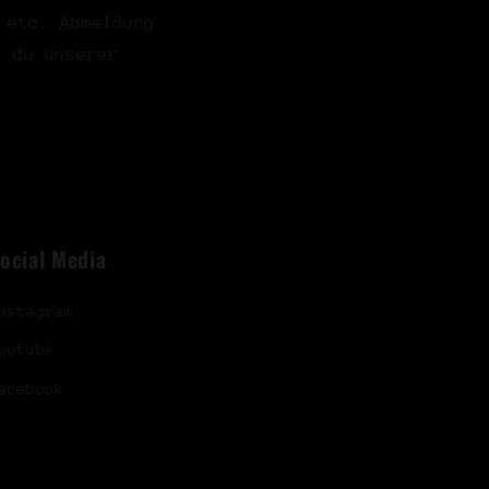
 etc. Abmeldung
t du unserer
ocial Media
nstagram
outube
acebook