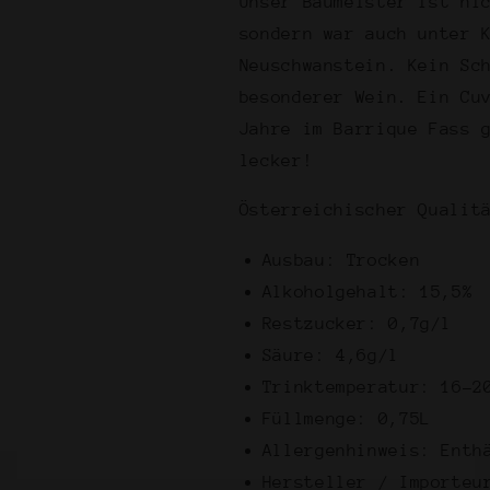
Barrique
Barrique
Unser Baumeister ist ni
2019
2019
sondern war auch unter 
-
-
Neuschwanstein. Kein Sc
Qualitätswein
Qualitätswei
besonderer Wein. Ein Cu
aus
aus
Österreich
Österreich
Jahre im Barrique Fass 
-
-
lecker!
&quot;Baumeister&quot
&quot;Baume
Österreichischer Qualit
Ausbau: Trocken
Alkoholgehalt: 15,5%
Restzucker: 0,7g/l
Säure: 4,6g/l
Trinktemperatur: 16-2
Füllmenge: 0,75L
Allergenhinweis: Enth
Hersteller / Importeu