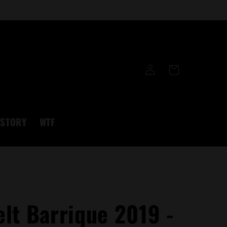
Einloggen
Warenkorb
STORY
WTF
lt Barrique 2019 -