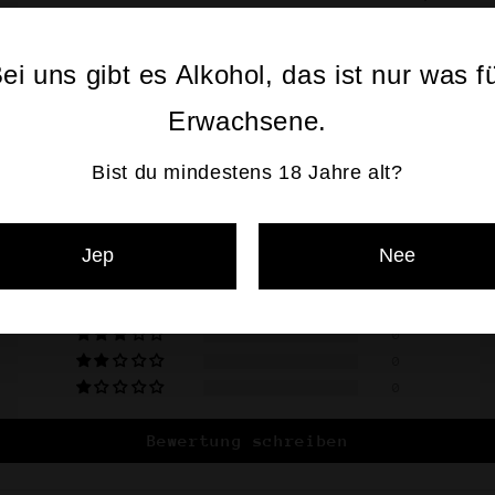
56,82205 Gilching
ei uns gibt es Alkohol, das ist nur was f
1 Bewertung
Erwachsene.
Kundenbewertungen
Bist du mindestens 18 Jahre alt?
5.00 von 5
Jep
Nee
1
0
0
0
0
Bewertung schreiben