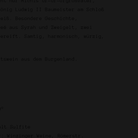
cht nur Michis Ur-Ur-Urgroßvater,
König Ludwig II Baumeister am Schloß
heiß. Besondere Geschichte,
n
veé aus Syrah und Zweigelt, zwei
gereift. Samtig, harmonisch, würzig,
;
ister&quot;
ätswein aus dem Burgenland.
0°
ält Sulfite
r: Winzinger Weine, Römerstr.